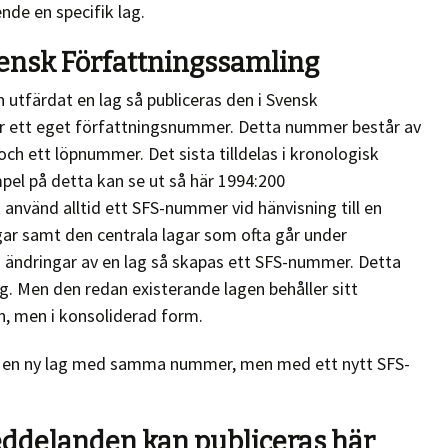
nde en specifik lag.
Svensk Författningssamling
utfärdat en lag så publiceras den i Svensk
har ett eget författningsnummer. Detta nummer består av
 och ett löpnummer. Det sista tilldelas i kronologisk
pel på detta kan se ut så här 1994:200
 använd alltid ett SFS-nummer vid hänvisning till en
gar samt den centrala lagar som ofta går under
 ändringar av en lag så skapas ett SFS-nummer. Detta
ag. Men den redan existerande lagen behåller sitt
n, men i konsoliderad form.
ra en ny lag med samma nummer, men med ett nytt SFS-
eddelanden kan publiceras här