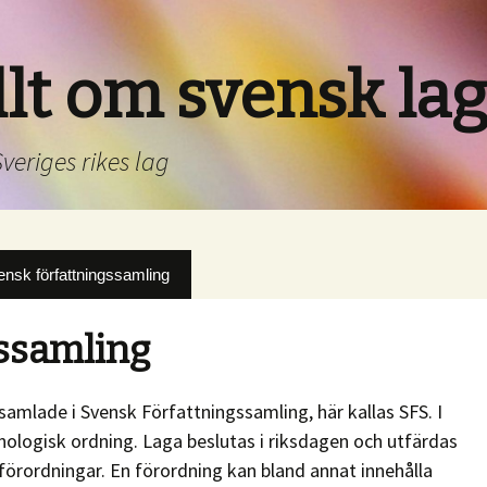
allt om svensk la
veriges rikes lag
nsk författningssamling
ssamling
samlade i Svensk Författningssamling, här kallas SFS. I
onologisk ordning. Laga beslutas i riksdagen och utfärdas
förordningar. En förordning kan bland annat innehålla