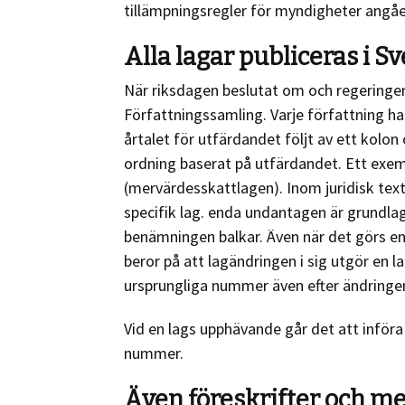
tillämpningsregler för myndigheter angåe
Alla lagar publiceras i 
När riksdagen beslutat om och regeringen 
Författningssamling. Varje författning 
årtalet för utfärdandet följt av ett kolon
ordning baserat på utfärdandet. Ett exem
(mervärdesskattlagen). Inom juridisk text
specifik lag. enda undantagen är grundla
benämningen balkar. Även när det görs en
beror på att lagändringen i sig utgör en l
ursprungliga nummer även efter ändringe
Vid en lags upphävande går det att infö
nummer.
Även föreskrifter och m