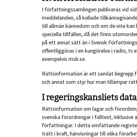
I författningssamlingen publiceras vid sid
meddelanden, så kallade tillkännagivande
till allmän kännedom och om de inte kan l
speciella tillfällen, då det finns utomor
på ett annat sätt än i Svensk Författnings
offentliggöras i en kungörelse i radio, tv
exempelvis msb.se.
Rättsinformation är ett samlat begrepp för
och annat som styr hur man tillämpar rätt
I regeringskansliets dat
Rättsinformation om lagar och förordninga
svenska förordningar i fulltext, inklusive 
författningar. I detta omfattande register
trätt i kraft, hänvisningar till olika föra